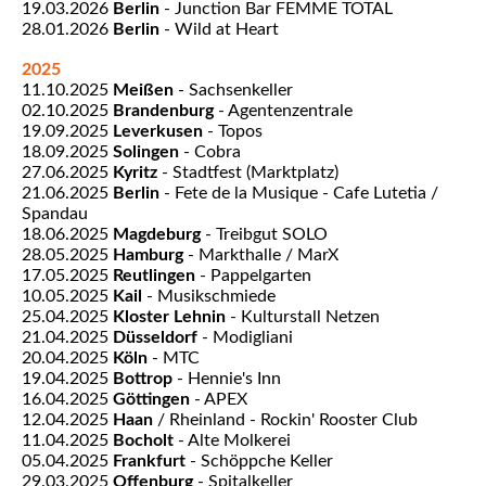
19.03.2026
Berlin
- Junction Bar FEMME TOTAL
28.01.2026
Berlin
- Wild at Heart
2025
11.10.2025
Meißen
- Sachsenkeller
02.10.2025
Brandenburg
- Agentenzentrale
19.09.2025
Leverkusen
- Topos
18.09.2025
Solingen
- Cobra
27.06.2025
Kyritz
- Stadtfest (Marktplatz)
21.06.2025
Berlin
- Fete de la Musique - Cafe Lutetia /
Spandau
18.06.2025
Magdeburg
- Treibgut SOLO
28.05.2025
Hamburg
- Markthalle / MarX
17.05.2025
Reutlingen
- Pappelgarten
10.05.2025
Kail
- Musikschmiede
25.04.2025
Kloster Lehnin
- Kulturstall Netzen
21.04.2025
Düsseldorf
- Modigliani
20.04.2025
Köln
- MTC
19.04.2025
Bottrop
- Hennie's Inn
16.04.2025
Göttingen
- APEX
12.04.2025
Haan
/ Rheinland - Rockin' Rooster Club
11.04.2025
Bocholt
- Alte Molkerei
05.04.2025
Frankfurt
- Schöppche Keller
29.03.2025
Offenburg
- Spitalkeller